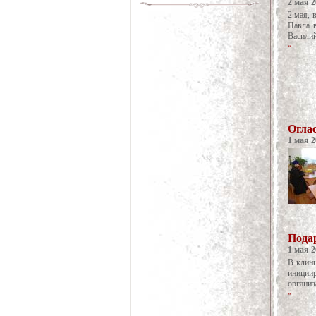
2 мая 2
2 мая, 
Павла в
Васили
»
Огла
1 мая 2
Пода
1 мая 2
В клинц
иниции
организ
»