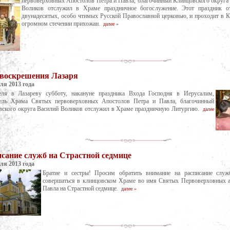
первоверховных Апостолов Петра и Павла, благочинный Клинцовского округа
Воликов отслужил в Храме праздничное богослужение. Этот праздник о
двунадесятых, особо чтимых Русской Православной церковью, и проходит в К
огромном стечении прихожан.
далее »
 воскрешения Лазаря
ля 2013 года
еля в Лазареву субботу, накануне праздника Входа Господня в Иерусалим,
тель Храма Святых первоверховных Апостолов Петра и Павла, благочинный
вского округа Василий Воликов отслужил в Храме праздничную Литургию.
далее
сание служб на Страстной седмице
ля 2013 года
Братие и сестры! Просим обратить внимание на расписание служ
совершаться в клинцовском Храме во имя Святых Первоверховных а
Павла на Страстной седмице.
далее »