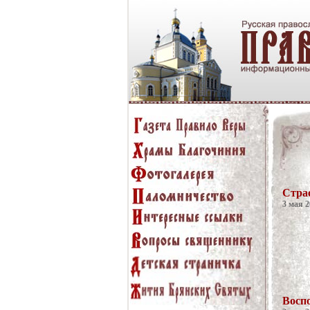
Стра
3 мая 2
Восп