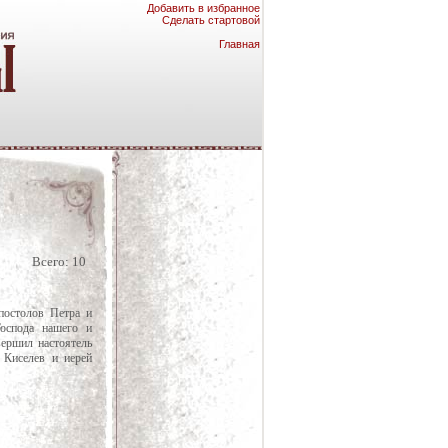
Добавить в избранное
Сделать стартовой
Главная
Всего: 10
остолов Петра и
оспода нашего и
ершил настоятель
 Киселев и иерей