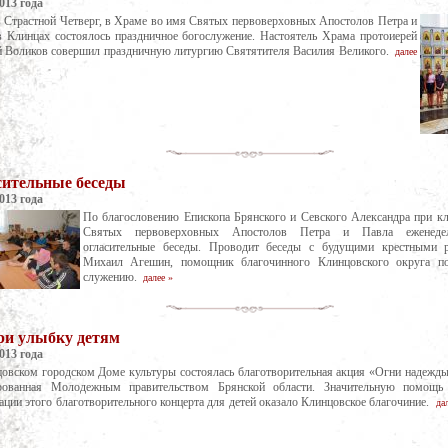
013 года
в Страстной Четверг, в Храме во имя Святых первоверховных Апостолов Петра и
 Клинцах состоялось праздничное богослужение. Настоятель Храма протоиерей
й Воликов совершил праздничную литургию Святятителя Василия Великого.
далее
сительные беседы
013 года
По благословению Епископа Брянского и Севского Александра при к
Святых первоверховных Апостолов Петра и Павла еженедел
огласительные беседы. Проводит беседы с будущими крестными 
Михаил Агешин, помощник благочинного Клинцовского округа по
служению.
далее »
ри улыбку детям
013 года
овском городском Доме культуры состоялась благотворительная акция «Огни надежды
рованная Молодежным правительством Брянской области. Значительную помощь
ации этого благотворительного концерта для детей оказало Клинцовское благочиние.
да