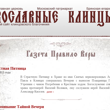
стная Пятница
013 года
В Страстную Пятницу в Храме во имя Святых первоверховных Ап
Павла в Клинцах совершилась Вечерня с выносом Плащаницы Г
Утренняя с чином Погребения и Крестным ходом. Богослужение сов
храма протоиерей Василий Воликов, ему сослужили иерей Василий
Александр Киселев.
далее »
оминание Тайной Вечери