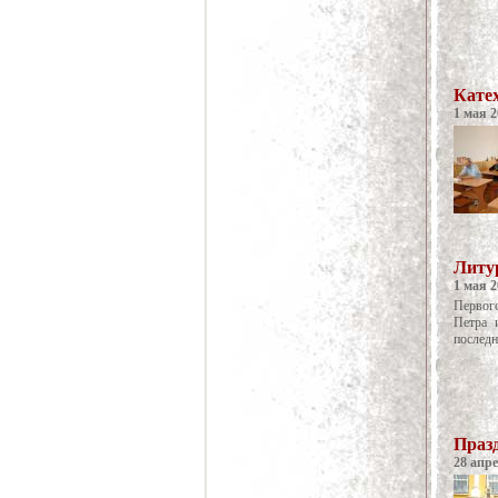
Кате
1 мая 2
Литу
1 мая 2
Первог
Петра 
послед
Праз
28 апре