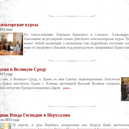
хизаторские курсы
013 года
По благословению Епископа Брянского и Севского Александр
благочинии на регулярной основе действуют катехизаторские курсы. П
может любой желающий, а посвящены они подробному изучению ос
веры и Священного Писания под руководством священников Правосл
»
ргия в Великую Среду
013 года
о мая, в Великую Среду, в Храме во имя Святых первоверховных Апостолов
и Павла настоятель Храма г. Клинцы протоиерей Василий Воликов совершил
нюю литургию Преждеосвященных Даров.
далее »
дник Входа Господня в Иерусалим
ля 2013 года
28 апреля, в день Вербного воскресенья или Недели Ваий, настояте