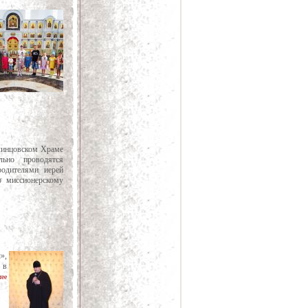
линцовском Храме
ьно проводятся
родителями иерей
 миссионерскому
»,
 в
лее