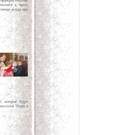
 проиерей Василий
тносится к числу
линцах всегда при
б, которые будут
постолов Петра и