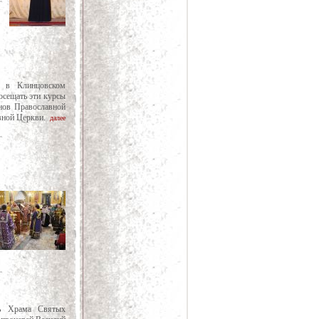
а в Клинцовском
осещать эти курсы
нов Православной
авной Церкви.
далее
ль Храма Святых