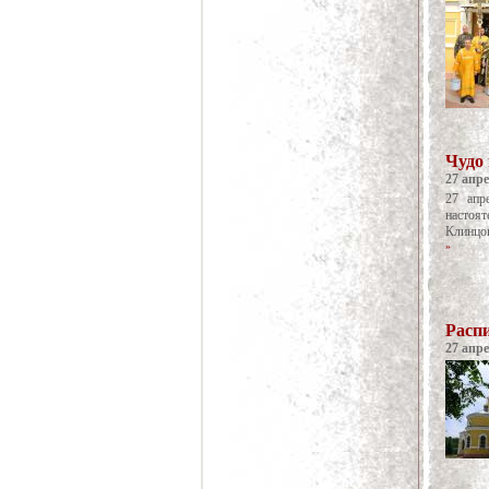
Чудо
27 апре
27 апр
настоя
Клинцо
»
Распи
27 апре