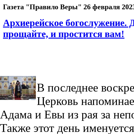
Газета "Правило Веры" 26 февраля 2023
Архиерейское богослужение. 
прощайте, и простится вам!
В последнее воскр
Церковь напоминае
Адама и Евы из рая за не
Также этот день именуетс