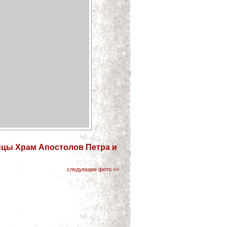
инцы Храм Апостолов Петра и
следующее фото >>